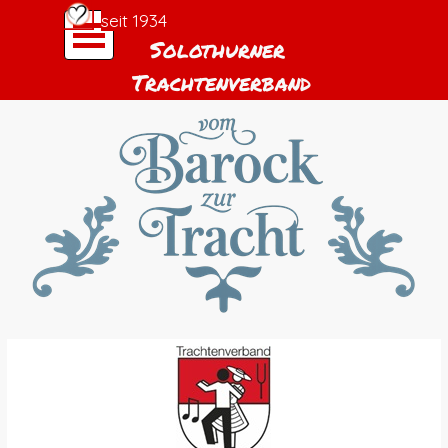
Direkt zum Seiteninhalt
Menü überspringen
seit 1934
Solothurner 
Trachtenverband