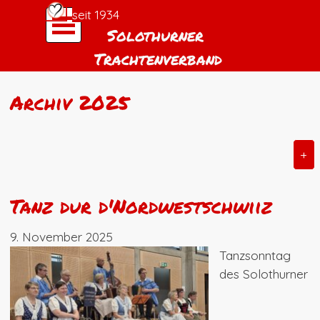
Direkt zum Seiteninhalt
Menü überspringen
seit 1934
Solothurner 
Trachtenverband
Archiv 2025
+
Tanz dur d'Nordwestschwiiz
9. November 2025
Tanzsonntag
des Solothurner