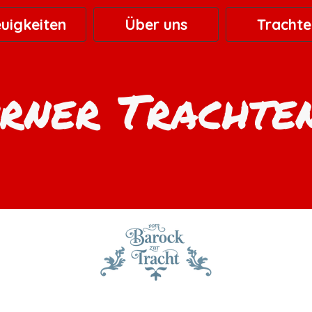
Menü überspringen
▼
▼
uigkeiten
Über uns
Trachte
rner Trachte