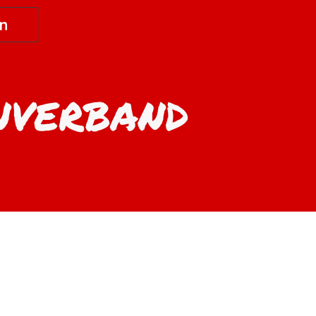
▼
n
nverband